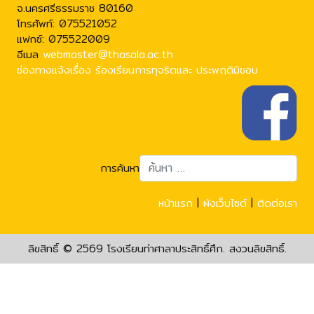
จ.นครศรีธรรมราช 80160
โทรศัพท์: 075521052
แฟกซ์: 075522009
อีเมล
webmaster@thasala.ac.th
ช่องทางแจ้งเรื่อง ร้องเรียนการทุจริตและ ประพฤติมิชอบ
การค้นหา
Typ
หน้าแรก
|
ผังเว็บไซต์
|
ติดต่อเรา
ลิขสิทธิ์ © 2569 โรงเรียนท่าศาลาประสิทธิ์ศึก. สงวนลิขสิทธิ์.