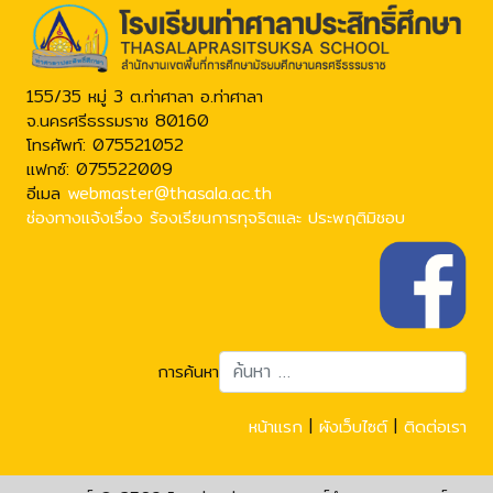
155/35 หมู่ 3 ต.ท่าศาลา อ.ท่าศาลา
จ.นครศรีธรรมราช 80160
โทรศัพท์: 075521052
แฟกซ์: 075522009
อีเมล
webmaster@thasala.ac.th
ช่องทางแจ้งเรื่อง ร้องเรียนการทุจริตและ ประพฤติมิชอบ
การค้นหา
Typ
หน้าแรก
|
ผังเว็บไซต์
|
ติดต่อเรา