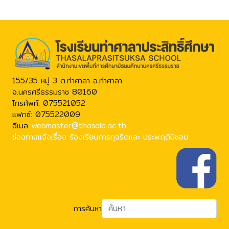
155/35 หมู่ 3 ต.ท่าศาลา อ.ท่าศาลา
จ.นครศรีธรรมราช 80160
โทรศัพท์: 075521052
แฟกซ์: 075522009
อีเมล
webmaster@thasala.ac.th
ช่องทางแจ้งเรื่อง ร้องเรียนการทุจริตและ ประพฤติมิชอบ
การค้นหา
Typ